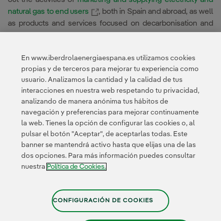
External link, opens in new window.
natural gas to end users
, both in Spain and abroad, as well
as products and services focused on decarbonisation and
the purchase and sale of energy on wholesale markets.
En www.iberdrolaenergiaespana.es utilizamos cookies
The above-mentioned activities are carried out by Iberdrola
propias y de terceros para mejorar tu experiencia como
Energía España, S.A.U. both in Spain and abroad and are
usuario. Analizamos la cantidad y la calidad de tus
carried out either directly, in whole or in part, or through the
interacciones en nuestra web respetando tu privacidad,
ownership of shares, equity interests, quotas or equivalent
analizando de manera anónima tus hábitos de
interests in other companies or entities.
navegación y preferencias para mejorar continuamente
la web. Tienes la opción de configurar las cookies o, al
pulsar el botón "Aceptar", de aceptarlas todas. Este
Legal information
Privacy Policy
Cookie policy
banner se mantendrá activo hasta que elijas una de las
Configuración de cookies
Iberdrola Group
dos opciones. Para más información puedes consultar
Whistle-blower channel
nuestra
Política de Cookies.
CONFIGURACIÓN DE COOKIES