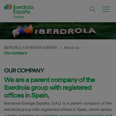
Menú Secund
Menú Pri
You a
IBERDROLA ENERGÍA ESPAÑA
About us
Our company
OUR COMPANY
We are a parent company of the
Iberdrola group with registered
offices in Spain,
Iberdrola Energía España, S.A.U. is a parent company of the
Iberdrola group with registered offices in Spain, which carries
out the activities of
marketing and supplying electricity and